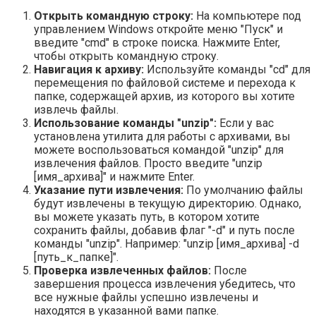
Открыть командную строку:
На компьютере под
управлением Windows откройте меню "Пуск" и
введите "cmd" в строке поиска. Нажмите Enter,
чтобы открыть командную строку.
Навигация к архиву:
Используйте команды "cd" для
перемещения по файловой системе и перехода к
папке, содержащей архив, из которого вы хотите
извлечь файлы.
Использование команды "unzip":
Если у вас
установлена утилита для работы с архивами, вы
можете воспользоваться командой "unzip" для
извлечения файлов. Просто введите "unzip
[имя_архива]" и нажмите Enter.
Указание пути извлечения:
По умолчанию файлы
будут извлечены в текущую директорию. Однако,
вы можете указать путь, в котором хотите
сохранить файлы, добавив флаг "-d" и путь после
команды "unzip". Например: "unzip [имя_архива] -d
[путь_к_папке]".
Проверка извлеченных файлов:
После
завершения процесса извлечения убедитесь, что
все нужные файлы успешно извлечены и
находятся в указанной вами папке.